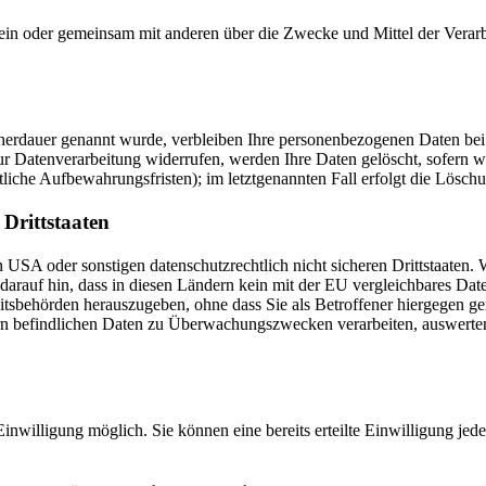
ie allein oder gemeinsam mit anderen über die Zwecke und Mittel der V
cherdauer genannt wurde, verbleiben Ihre personenbezogenen Daten bei 
r Datenverarbeitung widerrufen, werden Ihre Daten gelöscht, sofern wi
liche Aufbewahrungsfristen); im letztgenannten Fall erfolgt die Lösch
 Drittstaaten
USA oder sonstigen datenschutzrechtlich nicht sicheren Drittstaaten. 
n darauf hin, dass in diesen Ländern kein mit der EU vergleichbares Da
tsbehörden herauszugeben, ohne dass Sie als Betroffener hiergegen ger
n befindlichen Daten zu Überwachungszwecken verarbeiten, auswerten 
inwilligung möglich. Sie können eine bereits erteilte Einwilligung jed