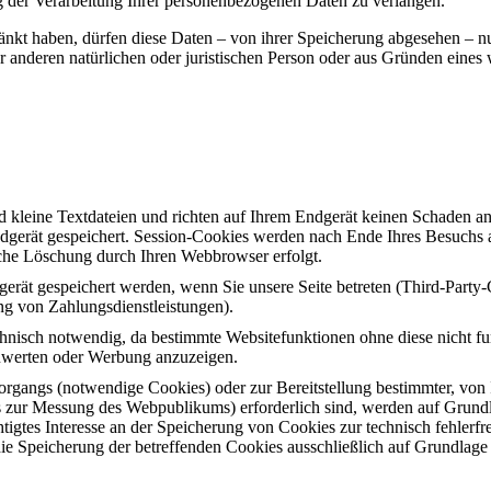
g der Verarbeitung Ihrer personenbezogenen Daten zu verlangen.
änkt haben, dürfen diese Daten – von ihrer Speicherung abgesehen – n
anderen natürlichen oder juristischen Person oder aus Gründen eines w
d kleine Textdateien und richten auf Ihrem Endgerät keinen Schaden a
dgerät gespeichert. Session-Cookies werden nach Ende Ihres Besuchs 
ische Löschung durch Ihren Webbrowser erfolgt.
rät gespeichert werden, wenn Sie unsere Seite betreten (Third-Party
ng von Zahlungsdienstleistungen).
hnisch notwendig, da bestimmte Websitefunktionen ohne diese nicht fu
zuwerten oder Werbung anzuzeigen.
gangs (notwendige Cookies) oder zur Bereitstellung bestimmter, von I
 zur Messung des Webpublikums) erforderlich sind, werden auf Grundla
igtes Interesse an der Speicherung von Cookies zur technisch fehlerfrei
ie Speicherung der betreffenden Cookies ausschließlich auf Grundlage 