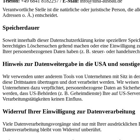
Telefon:
+49 6841 8182257 /
E-Mail:
info@luna-ausbau.de
Verantwortliche Stelle ist die natürliche oder juristische Person, d
Adressen o. Ä.) entscheidet.
Speicherdauer
Soweit innerhalb dieser Datenschutzerklärung keine speziellere Spei
berechtigtes Löschersuchen geltend machen oder eine Einwilligung zu
Ihrer personenbezogenen Daten haben (z. B. steuer- oder handelsrecht
Hinweis zur Datenweitergabe in die USA und sonstige
Wir verwenden unter anderem Tools von Unternehmen mit Sitz in den 
diese Drittstaaten übertragen und dort verarbeitet werden. Wir weise
Unternehmen dazu verpflichtet, personenbezogene Daten an Sicherhei
werden, dass US-Behörden (z. B. Geheimdienste) Ihre auf US-Server
Verarbeitungstätigkeiten keinen Einfluss.
Widerruf Ihrer Einwilligung zur Datenverarbeitung
Viele Datenverarbeitungsvorgänge sind nur mit Ihrer ausdrücklichen E
Datenverarbeitung bleibt vom Widerruf unberührt.