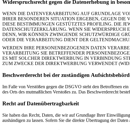
Widerspruchsrecht gegen die Datenerhebung in beso
WENN DIE DATENVERARBEITUNG AUF GRUNDLAGE VON ART
IHRER BESONDEREN SITUATION ERGEBEN, GEGEN DIE 
DIESE BESTIMMUNGEN GESTÜTZTES PROFILING. DIE J
DATENSCHUTZERKLÄRUNG. WENN SIE WIDERSPRUCH EI
DENN, WIR KÖNNEN ZWINGENDE SCHUTZWÜRDIGE GRÜN
ODER DIE VERARBEITUNG DIENT DER GELTENDMACHUN
WERDEN IHRE PERSONENBEZOGENEN DATEN VERARBEITE
VERARBEITUNG SIE BETREFFENDER PERSONENBEZOGEN
ES MIT SOLCHER DIREKTWERBUNG IN VERBINDUNG ST
ZUM ZWECKE DER DIREKTWERBUNG VERWENDET (WIDER
Beschwerderecht bei der zuständigen Aufsichtsbehör
Im Falle von Verstößen gegen die DSGVO steht den Betroffenen ein Be
des Orts des mutmaßlichen Verstoßes zu. Das Beschwerderecht besteht
Recht auf Datenübertragbarkeit
Sie haben das Recht, Daten, die wir auf Grundlage Ihrer Einwilligung 
aushändigen zu lassen. Sofern Sie die direkte Übertragung der Daten a