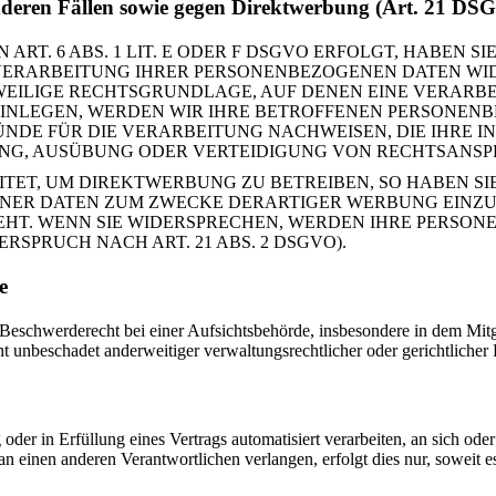
nderen Fällen sowie gegen Direktwerbung (Art. 21 D
. 6 ABS. 1 LIT. E ODER F DSGVO ERFOLGT, HABEN SIE
VERARBEITUNG IHRER PERSONENBEZOGENEN DATEN WIDE
EWEILIGE RECHTSGRUNDLAGE, AUF DENEN EINE VERARBE
NLEGEN, WERDEN WIR IHRE BETROFFENEN PERSONENBE
DE FÜR DIE VERARBEITUNG NACHWEISEN, DIE IHRE IN
G, AUSÜBUNG ODER VERTEIDIGUNG VON RECHTSANSPRÜ
T, UM DIREKTWERBUNG ZU BETREIBEN, SO HABEN SIE
ER DATEN ZUM ZWECKE DERARTIGER WERBUNG EINZULEG
EHT. WENN SIE WIDERSPRECHEN, WERDEN IHRE PERSO
SPRUCH NACH ART. 21 ABS. 2 DSGVO).
de
schwerderecht bei einer Aufsichtsbehörde, insbesondere in dem Mitgli
 unbeschadet anderweitiger verwaltungsrechtlicher oder gerichtlicher
oder in Erfüllung eines Vertrags automatisiert verarbeiten, an sich od
n einen anderen Verantwortlichen verlangen, erfolgt dies nur, soweit e