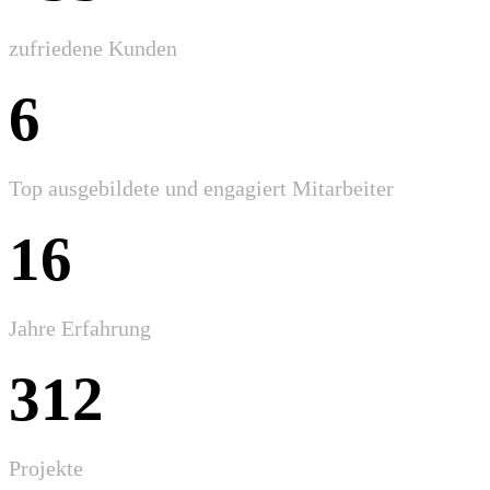
zufriedene Kunden
6
Top ausgebildete und engagiert Mitarbeiter
16
Jahre Erfahrung
312
Projekte