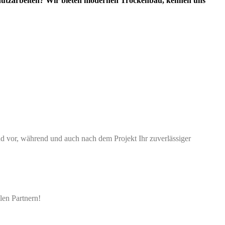
chutzarbeiten? Wir bieten modernen Trockenbau, kennen uns
sind vor, während und auch nach dem Projekt Ihr zuverlässiger
len Partnern!