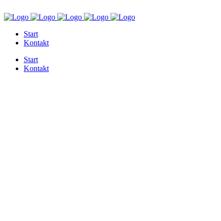
+49 6841 8182257
MÖRSBACHERSTRASSE 1, 66424 HOMBURG
Start
Kontakt
Start
Kontakt